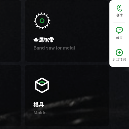
电话
金属锯带
留言
Band saw for metal
返回顶部
模具
Molds