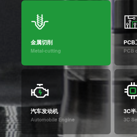
金属切削
PC
Metal-cutting
PCB c
汽车发动机
3C
Automobile Engine
3C S