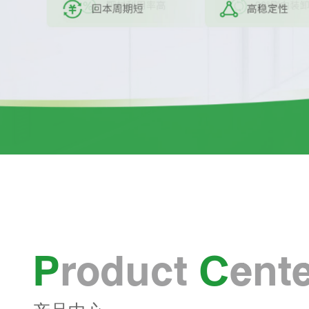
P
roduct
C
ent