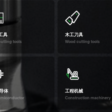
B工具
木工刀具
utting tools
Wood cutting tools
半导体
工程机械
emiconductor
Construction machinery