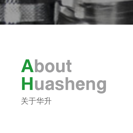
A
bout
H
uasheng
关于华升